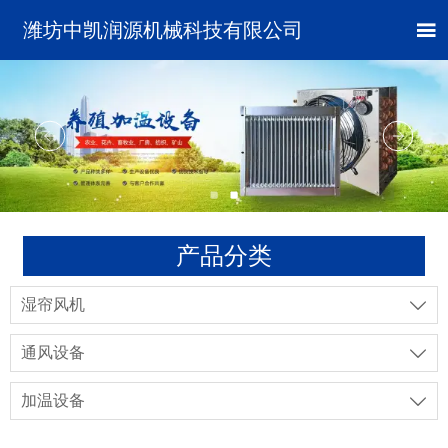

潍坊中凯润源机械科技有限公司
产品分类
湿帘风机

通风设备

加温设备
