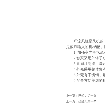
环流风机是风机的一种
是依靠输入的机械能，
1. 加强室内空气流
2.独家采用外转子或
3.多扇叶制造，每台
4.外壳采用整体集
5.外壳有不锈钢，
6.配备方便美观的
上一页：已经为第一条
上一页：已经为第一条