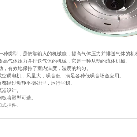
类型，是依靠输入的机械能，提高气体压力并排送气体的机械
提高气体压力并排送气体的机械，它是一种从动的流体机械。
动，有效地保持了室内温度，湿度的均匀。
空调电机，风量大，噪音低，满足各种低噪音场合应用。
都经过动静平衡处理，运行平稳。
流器设计。
钢板喷塑型可选。
扣式挂件。