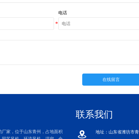
电话
在线留言
联系我们
厂家，位于山东青州，占地面积
地址：山东省潍坊市青
机、园艺风机、环流风机、湿帘、全