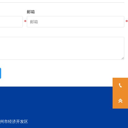
邮箱


州市经济开发区