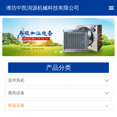

潍坊中凯润源机械科技有限公司
产品分类
湿帘风机

通风设备

加温设备
