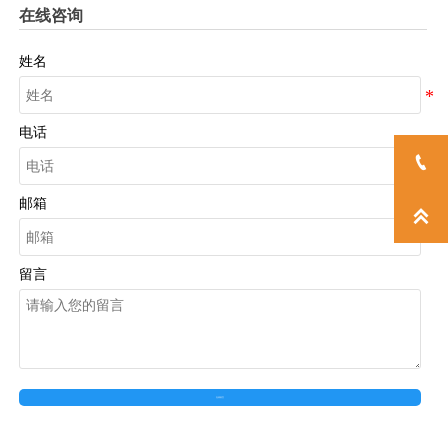
在线咨询
姓名
电话

邮箱

留言
在线留言