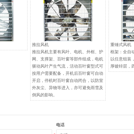
推拉风机
重锤式风机
推拉风机主要有风叶、电机、外框、护
框架：全自
网、支撑架、百叶窗等部件组成，电机
以任意组装，
驱动风叶产生气流，活动百叶窗型式可
厚镀锌层，
按用户需要配备，开机后百叶窗可自动
开启，停机时百叶窗自动闭合，以防室
外灰尘、异物等进入，亦可避免雨雪及
倒风的影响。
电话