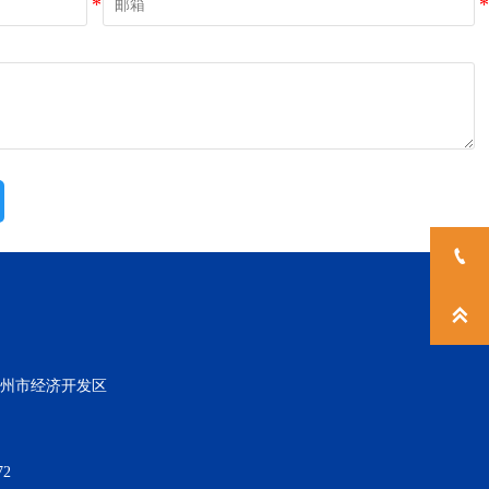


州市经济开发区
72