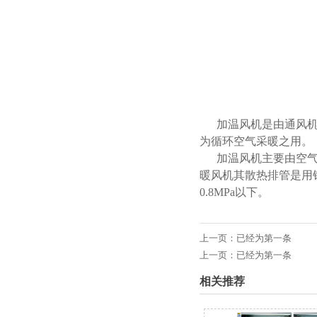
加温风机是由通风机、
为循环空气采暖之用。
加温风机主要由空气加
暖风机其散热排管是用铝
0.8MPa以下。
上一页：已经为第一条
上一页：已经为第一条
相关推荐