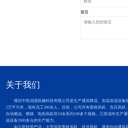
留言
关于我们
潍坊中凯润源机械科技有限公司是生产通风降温、加温加湿设备的
2万平方米，现有员工300余人。目前，公司共有畜牧风机、负压风
自动燃油、燃煤、电热风机等10余系列100多个规格。已形成年生产
温设备2000多台的生产能力。
本公司经营产品：大型温室畜牧风机、环流风机、屋面自动通风器