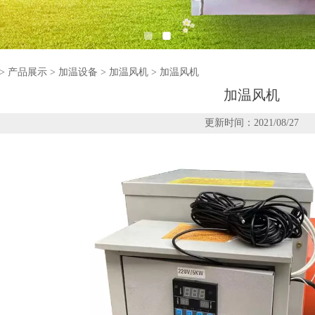
>
产品展示
>
加温设备
>
加温风机
>
加温风机
加温风机
更新时间：2021/08/27