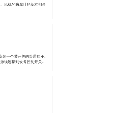
量。风机的防腐叶轮基本都是
安装一个带开关的普通插座。
电源线连接到设备控制开关
作，并避免增加其他线路。