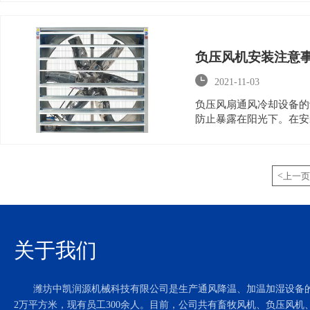
负压风机安装注意

2021-11-03
负压风扇通风冷却设备的
防止暴露在阳光下。在安
理想的方法是鼓风机这面
安装是非常重要的工程，
<
上一页
关于我们
潍坊中凯润源机械科技有限公司是生产通风降温、加温加湿设备的
2万平方米，现有员工300余人。目前，公司共有畜牧风机、负压风