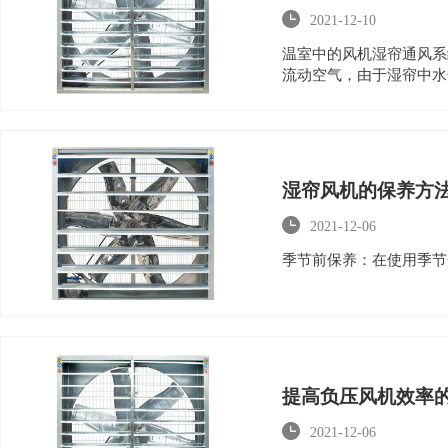

2021-12-10
温室中的风机湿帘通风系
流动空气，由于湿帘中水
度增加，然后通过风机排
次/min的空气交换率
该小于46m。
湿帘风机的保养方

2021-12-06
季节前保养：在使用季节
提高负压风机效率

2021-12-06