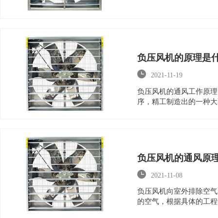
负压风机的原理是

2021-11-19
负压风机的通风工作原理
序，精工制造出的一种大
负压风机的通风原

2021-11-08
负压风机向室外排除空气
的空气，根据具体的工程
要开启风机几秒之内便可