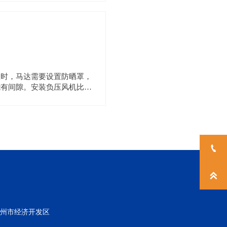
置时，马达需要设置防晒罩，
能有间隙。安装负压风机比较
气流的直线流动。负压风扇的


州市经济开发区