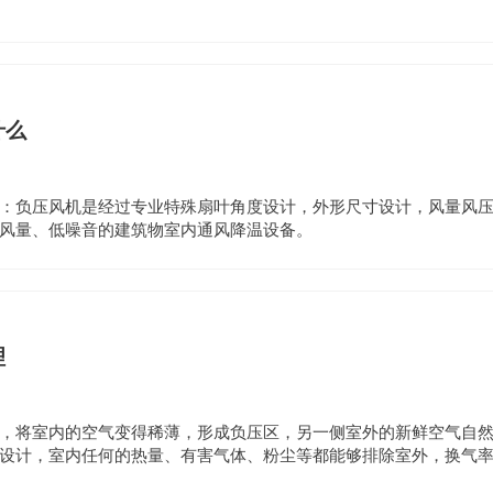
什么
：负压风机是经过专业特殊扇叶角度设计，外形尺寸设计，风量风
风量、低噪音的建筑物室内通风降温设备。
理
，将室内的空气变得稀薄，形成负压区，另一侧室外的新鲜空气自
设计，室内任何的热量、有害气体、粉尘等都能够排除室外，换气
以达到通风的效果。