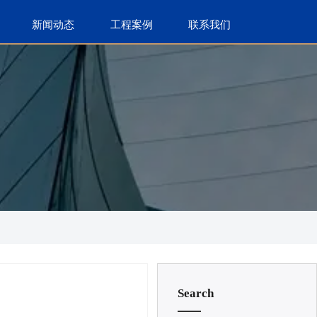
新闻动态
工程案例
联系我们
Search