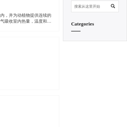

室内，并为动植物提供连续的
空气吸收室内热量，温度和湿
Categories
率，一般通风设计中都采用1
进风口与出风口之间的间距应