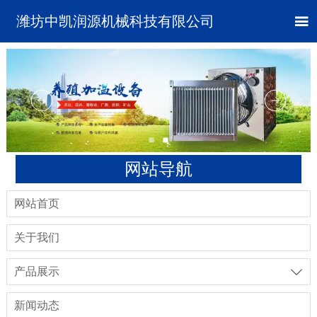

潍坊中凯润源机械科技有限公司
网站导航
网站首页
关于我们
产品展示

新闻动态